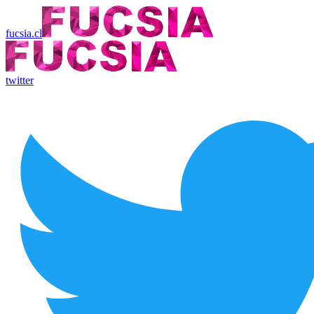
fucsia.cl
twitter