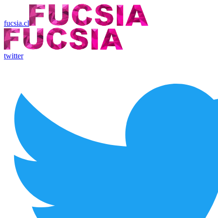
fucsia.cl
twitter