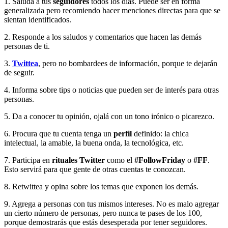
1. Saluda a tus
seguidores
todos los días. Puede ser en forma
generalizada pero recomiendo hacer menciones directas para que se
sientan identificados.
2. Responde a los saludos y comentarios que hacen las demás
personas de ti.
3.
Twittea
, pero no bombardees de información, porque te dejarán
de seguir.
4. Informa sobre tips o noticias que pueden ser de interés para otras
personas.
5. Da a conocer tu opinión, ojalá con un tono irónico o picarezco.
6. Procura que tu cuenta tenga un
perfil
definido: la chica
intelectual, la amable, la buena onda, la tecnológica, etc.
7. Participa en
rituales Twitter
como el
#FollowFriday
o
#FF
.
Esto servirá para que gente de otras cuentas te conozcan.
8. Retwittea y opina sobre los temas que exponen los demás.
9. Agrega a personas con tus mismos intereses. No es malo agregar
un cierto número de personas, pero nunca te pases de los 100,
porque demostrarás que estás desesperada por tener seguidores.