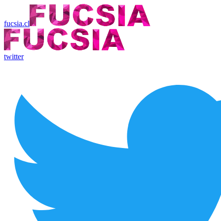
fucsia.cl
twitter