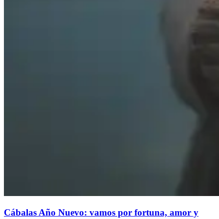
Cábalas Año Nuevo: vamos por fortuna, amor y